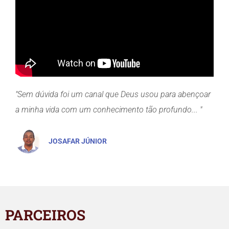
"Sem dúvida foi um canal que Deus usou para abençoar
a minha vida com um conhecimento tão profundo... "
JOSAFAR JÚNIOR
PARCEIROS