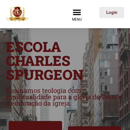
Login
MENU
ESCOLA
CHARLES
SPURGEON
Ensinamos teologia com
espiritualidade para a glória de Deus e
a edificação da igreja.